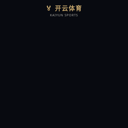
🏅 开云体育
KAIYUN SPORTS
育